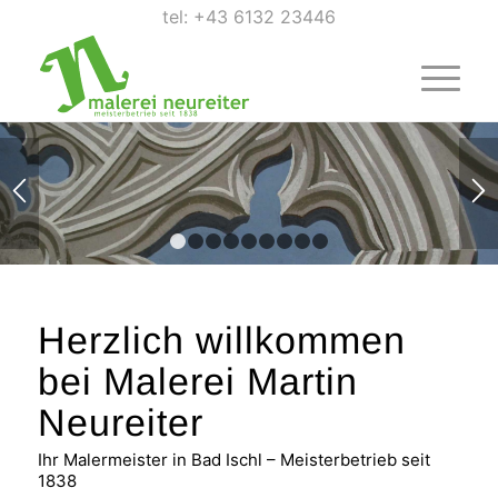
tel: +43 6132 23446
1
2
3
4
5
6
7
8
9
Herzlich willkommen
bei Malerei Martin
Neureiter
Ihr Malermeister in Bad Ischl – Meisterbetrieb seit
1838